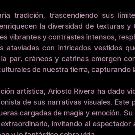
aria tradición, trascendiendo sus lími
nriquecen la diversidad de texturas y t
s vibrantes y contrastes intensos, respl
 ataviadas con intricados vestidos que
 la par, cráneos y catrinas emergen co
lturales de nuestra tierra, capturando la
ión artística, Ariosto Rivera ha dado vi
nista de sus narrativas visuales. Este p
ueras cargadas de magia y emoción. Su vi
extraordinario, invitando al espectado
nan y lo fantástico cobra vida.