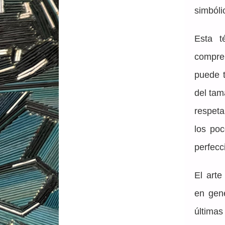
simbóli
Esta t
compren
puede 
del tam
respetar
los po
perfecc
El arte
en gene
última