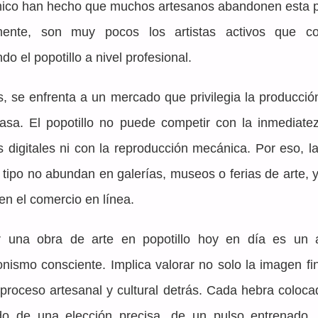
co han hecho que muchos artesanos abandonen esta pr
mente, son muy pocos los artistas activos que con
do el popotillo a nivel profesional.
 se enfrenta a un mercado que privilegia la producción
sa. El popotillo no puede competir con la inmediatez
s digitales ni con la reproducción mecánica. Por eso, la
 tipo no abundan en galerías, museos o ferias de arte, 
n el comercio en línea.
ir una obra de arte en popotillo hoy en día es un a
onismo consciente. Implica valorar no solo la imagen fina
 proceso artesanal y cultural detrás. Cada hebra colocad
ado de una elección precisa, de un pulso entrenado, 