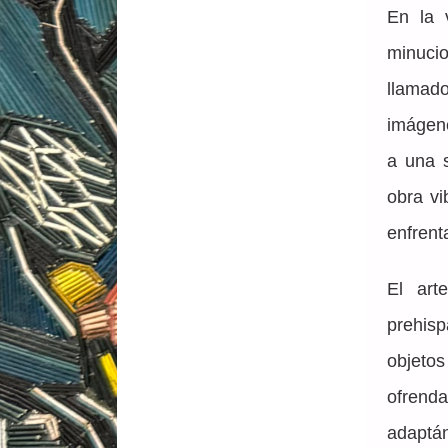
En la v
minucio
llamado
imágene
a una s
obra vi
enfrent
El art
prehisp
objetos
ofrenda
adaptá