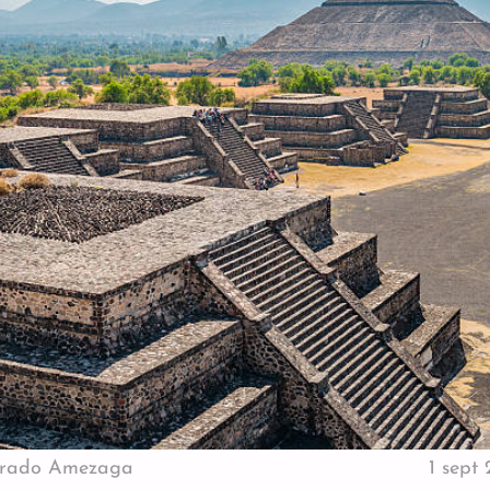
urado Amezaga
1 sept