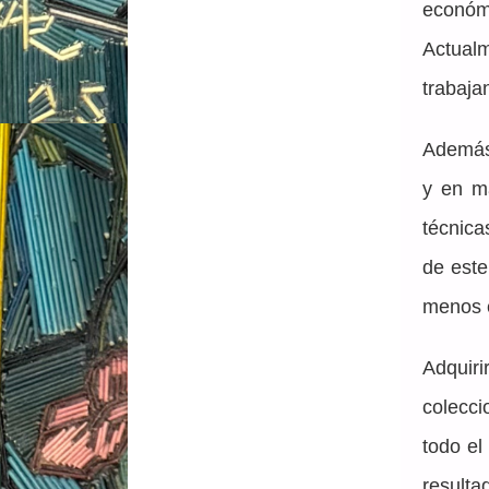
económi
Actual
trabajan
Además,
y en ma
técnica
de este
menos e
Adquir
colecci
todo el
result