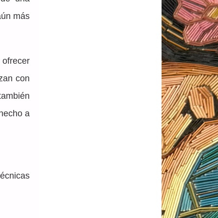
aún más 
ofrecer 
zan con 
ambién 
hecho a 
cnicas 