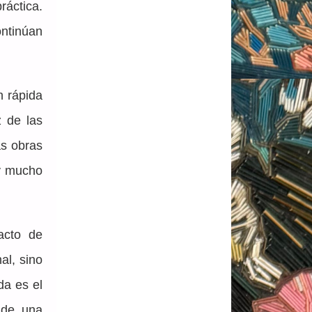
áctica. 
tinúan 
 rápida 
 de las 
s obras 
y mucho 
cto de 
l, sino 
a es el 
de una 