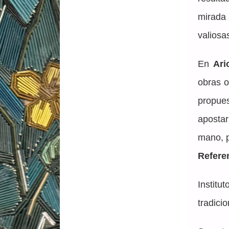
mirada 
valiosa
En 
Ari
obras o
propue
apostar
mano, p
Refere
Instit
tradici