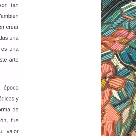
son tan 
También 
n crear 
das una 
 es una 
te arte 
 época 
dices y 
orma de 
ón, fue 
 valor 