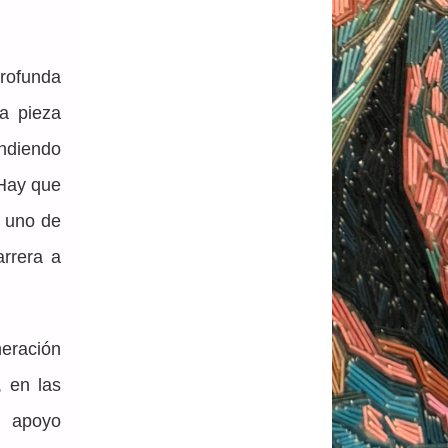
ofunda 
a pieza 
diendo 
Hay que 
, uno de 
rera a 
eración 
 en las 
 apoyo 