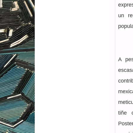
expres
un re
popula
A pes
escas
contr
mexic
meticu
tiñe 
Poste