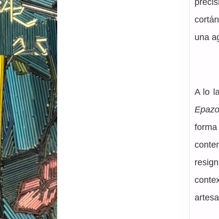
preci
cortá
una ag
A lo 
Epazo
forma
conte
resign
conte
artesa