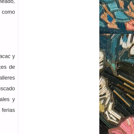
eado, 
 como 
acac
 y 
es de 
leres 
scado 
ales y 
erias 