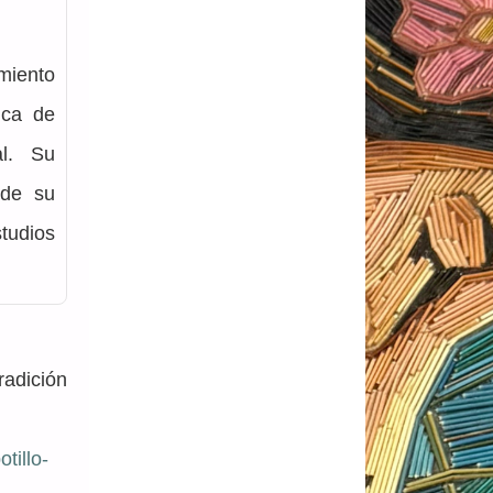
miento 
ica de 
l. Su 
de su 
udios 
adición 
tillo-