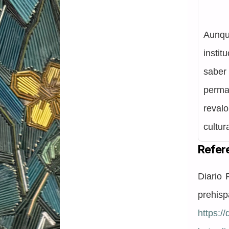
Aunque
instit
saber
perma
reval
cultur
Refer
Diario 
prehisp
https:/