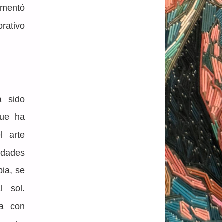
imentó 
ativo 
 sido 
ue ha 
 arte 
dades 
ia, se 
 sol. 
a con 