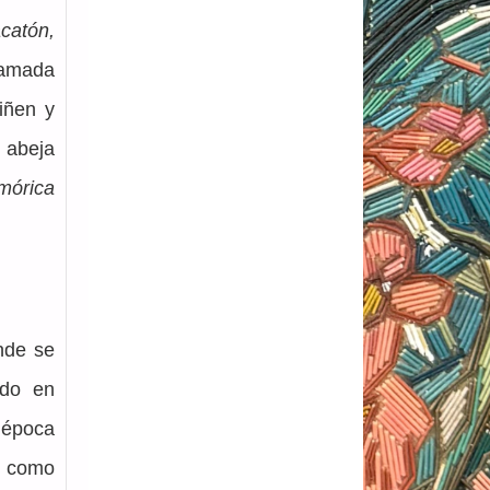
catón,
consiste en el uso de finas tiras del tallo seco de una planta llamada 
iñen y 
abeja 
órica 
de se 
do en 
época 
 como 