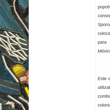
popot
Sporo
coloc
para 
México
Este 
utili
combi
colon