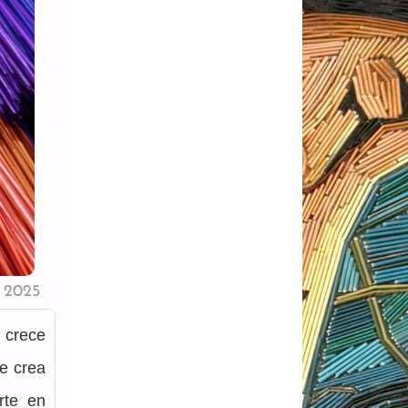
 2025
crece 
e crea 
te en 