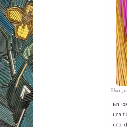
Elsa J
En lo
una fi
uno d